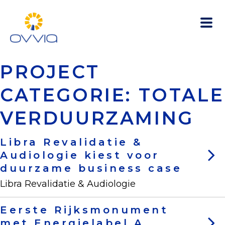
PROJECT
DIENSTEN
GRP
CATEGORIE:
TOTALE
PROJECTEN
VERDUUR­ZAMING
INSPIRATIE
Libra Revalidatie &
OVER OVVIA
Audiologie kiest voor
CONTACT
duurzame business case
Libra Revalidatie & Audiologie
Eerste Rijksmonument
met Energielabel A