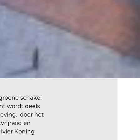
 groene schakel
ht wordt deels
eving. door het
vrijheid en
livier Koning